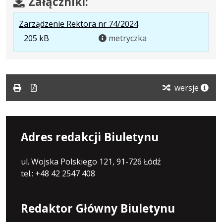
Załączniki:
.
Zarządzenie Rektora nr 74/2024
Rozmiar
205 kB
metryczka
pliku:
205
kB
wersje
Adres redakcji Biuletynu
ul. Wojska Polskiego 121, 91-726 Łódź
tel.: +48 42 2547 408
Redaktor Główny Biuletynu