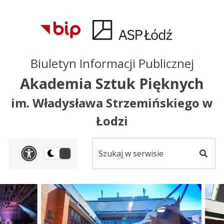
Przejdź do treści
Przejdź do mapy
Przejdź do
głównego menu
serwisu
Biuletyn Informacji Publicznej
Akademia Sztuk Pięknych
im. Władysława Strzemińskiego w
Łodzi
Szukaj
Panel dostosowania ułat
Przełącz
w
Szuka
na
serwisie
wersję
ciemną