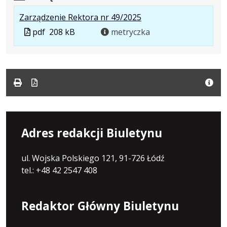
.
.
.
Zarządzenie Rektora nr 49/2025
Plik
Rozmiar
Otwiera
Plik
pdf
208 kB
metryczka
w
pliku:
się
w
formacie:
208
w
formacie
pdf
kB
nowej
karcie.
Adres redakcji Biuletynu
ul. Wojska Polskiego 121, 91-726 Łódź
tel.: +48 42 2547 408
Redaktor Główny Biuletynu