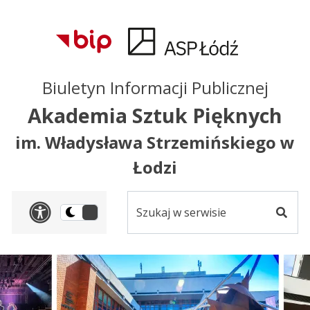
Przejdź do treści
Przejdź do mapy
Przejdź do
głównego menu
serwisu
Biuletyn Informacji Publicznej
Akademia Sztuk Pięknych
im. Władysława Strzemińskiego w
Łodzi
Szukaj
Panel dostosowania ułat
Przełącz
w
Szuka
na
serwisie
wersję
ciemną