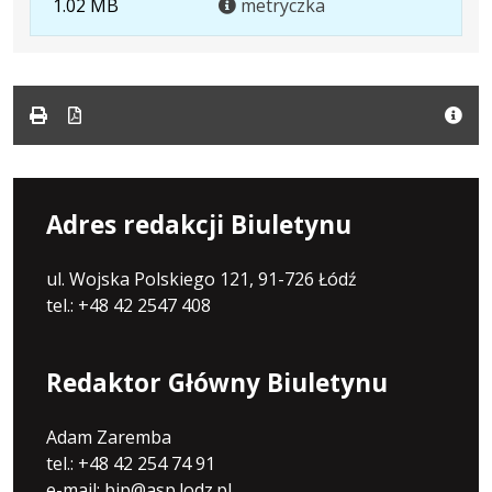
1.02 MB
metryczka
pliku:
1.02
MB
Adres redakcji Biuletynu
ul. Wojska Polskiego 121, 91-726 Łódź
tel.: +48 42 2547 408
Redaktor Główny Biuletynu
Adam Zaremba
tel.: +48 42 254 74 91
e-mail: bip@asp.lodz.pl