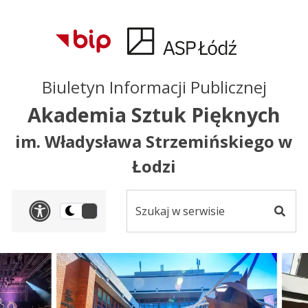
Przejdź do treści
Przejdź do mapy
Przejdź do
głównego menu
serwisu
Biuletyn Informacji Publicznej
Akademia Sztuk Pięknych
im. Władysława Strzemińskiego w
Łodzi
Szukaj
Panel dostosowania ułat
Przełącz
w
Szuka
na
serwisie
wersję
ciemną