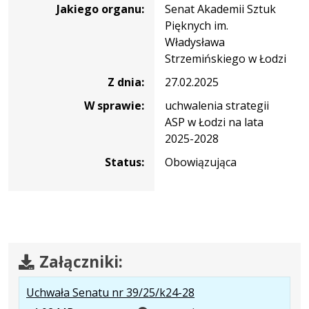
Jakiego organu:
Senat Akademii Sztuk
39/25/k24-
Pięknych im.
28
Władysława
Strzemińskiego w Łodzi
Z dnia:
27.02.2025
W sprawie:
uchwalenia strategii
ASP w Łodzi na lata
2025-2028
Status:
Obowiązująca
Załączniki:
.
Uchwała Senatu nr 39/25/k24-28
Rozmiar