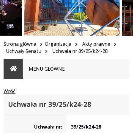
Strona główna
Organizacja
Akty prawne
Uchwały Senatu
Uchwała nr 39/25/k24-28
Strona
MENU GŁÓWNE
główna
Wróć
Uchwała nr 39/25/k24-28
Dane
uchwały
Uchwała nr:
39/25/k24-28
nr