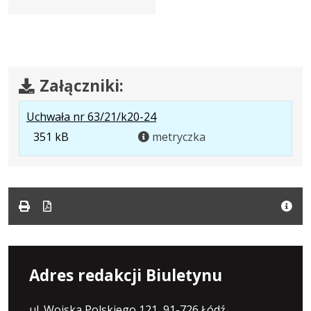
Załączniki:
.
Uchwała nr 63/21/k20-24
Rozmiar
351 kB
metryczka
pliku:
351
kB
Adres redakcji Biuletynu
ul. Wojska Polskiego 121, 91-726 Łódź