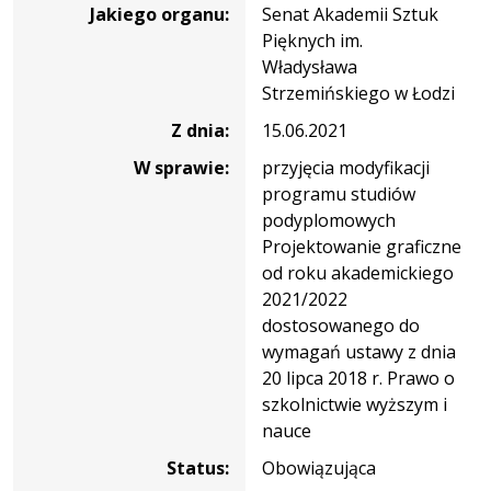
Jakiego organu:
Senat Akademii Sztuk
63/21/k20-
Pięknych im.
24
Władysława
Strzemińskiego w Łodzi
Z dnia:
15.06.2021
W sprawie:
przyjęcia modyfikacji
programu studiów
podyplomowych
Projektowanie graficzne
od roku akademickiego
2021/2022
dostosowanego do
wymagań ustawy z dnia
20 lipca 2018 r. Prawo o
szkolnictwie wyższym i
nauce
Status:
Obowiązująca