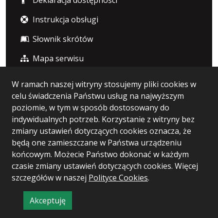
Deklaracja dostępności
Instrukcja obsługi
Słownik skrótów
Mapa serwisu
W ramach naszej witryny stosujemy pliki cookies w
Statystyka i dane osobowe
celu świadczenia Państwu usług na najwyższym
poziomie, w tym w sposób dostosowany do
Statystyki oglądalności
indywidualnych potrzeb. Korzystanie z witryny bez
zmiany ustawień dotyczących cookies oznacza, że
Polityka prywatności
będą one zamieszczane w Państwa urządzeniu
końcowym. Możecie Państwo dokonać w każdym
czasie zmiany ustawień dotyczących cookies. Więcej
szczegółów w naszej
Wersja systemu: 5.7.0 [101]
Polityce Cookies
.
Ostatnia aktualizacja BIP: 04.08.2026 13:38
Akceptuję
CMS i hosting: Logonet Sp. z o.o. w Bydgoszczy
informację