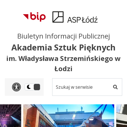
Przejdź do treści
Przejdź do mapy
Przejdź do
głównego menu
serwisu
Biuletyn Informacji Publicznej
Akademia Sztuk Pięknych
im. Władysława Strzemińskiego w
Łodzi
Szukaj
Panel dostosowania ułat
Przełącz
w
Szuka
na
serwisie
wersję
ciemną