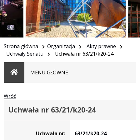
Strona główna
Organizacja
Akty prawne
Uchwały Senatu
Uchwała nr 63/21/k20-24
Strona
MENU GŁÓWNE
główna
Wróć
Uchwała nr 63/21/k20-24
Dane
uchwały
Uchwała nr:
63/21/k20-24
nr