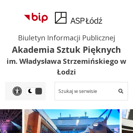
Przejdź do treści
Przejdź do mapy
Przejdź do
głównego menu
serwisu
Biuletyn Informacji Publicznej
Akademia Sztuk Pięknych
im. Władysława Strzemińskiego w
Łodzi
Szukaj
Panel dostosowania ułat
Przełącz
w
Szuka
na
serwisie
wersję
ciemną