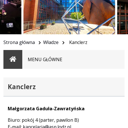
Strona główna
Władze
Kanclerz
Strona
MENU GŁÓWNE
główna
Kanclerz
Małgorzata Gaduła-Zawratyńska
Biuro: pokój 4 (parter, pawilon B)
E-mail:
kancelaria@asp.lodz.pl