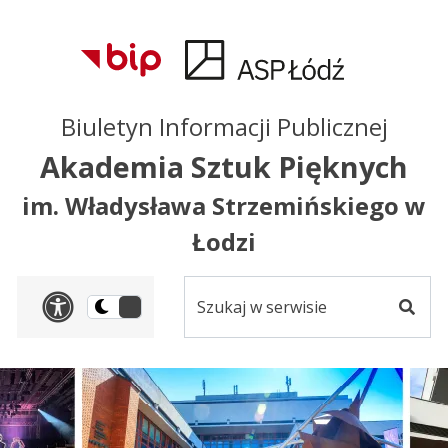
Przejdź do treści
Przejdź do mapy
Przejdź do
głównego menu
serwisu
Biuletyn Informacji Publicznej
Akademia Sztuk Pięknych
im. Władysława Strzemińskiego w
Łodzi
Szukaj
Panel dostosowania ułat
Przełącz
w
Szuka
na
serwisie
wersję
ciemną