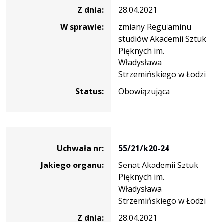
Z dnia:
28.04.2021
W sprawie:
zmiany Regulaminu
studiów Akademii Sztuk
Pięknych im.
Władysława
Strzemińskiego w Łodzi
Status:
Obowiązująca
Dane
uchwały
Uchwała nr:
55/21/k20-24
nr
Jakiego organu:
Senat Akademii Sztuk
55/21/k20-
Pięknych im.
24
Władysława
Strzemińskiego w Łodzi
Z dnia:
28.04.2021