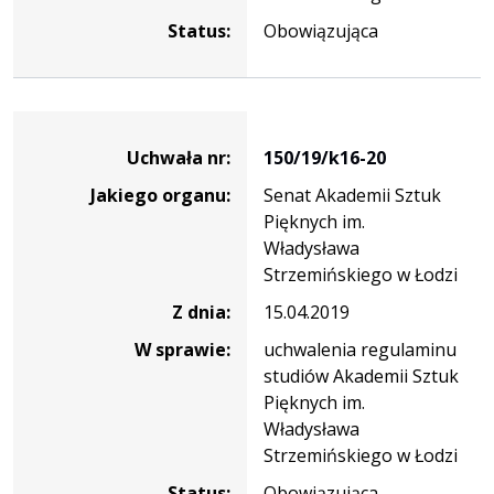
Status:
Obowiązująca
Dane
uchwały
Uchwała nr:
150/19/k16-20
nr
Jakiego organu:
Senat Akademii Sztuk
150/19/k16-
Pięknych im.
20
Władysława
Strzemińskiego w Łodzi
Z dnia:
15.04.2019
W sprawie:
uchwalenia regulaminu
studiów Akademii Sztuk
Pięknych im.
Władysława
Strzemińskiego w Łodzi
Status:
Obowiązująca