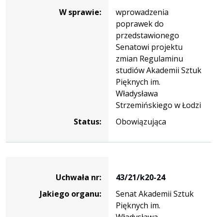
W sprawie:
wprowadzenia
poprawek do
przedstawionego
Senatowi projektu
zmian Regulaminu
studiów Akademii Sztuk
Pięknych im.
Władysława
Strzemińskiego w Łodzi
Status:
Obowiązująca
Dane
uchwały
Uchwała nr:
43/21/k20-24
nr
Jakiego organu:
Senat Akademii Sztuk
43/21/k20-
Pięknych im.
24