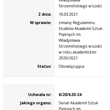
Władysława
Strzemińskiego w Łodzi
Z dnia:
16.03.2021
W sprawie:
zmiany Regulaminu
Studiów Akademii Sztuk
Pięknych im.
Władysława
Strzemińskiego w Łodzi
w roku akademickim
2020/2021
Status:
Obowiązująca
Dane
uchwały
Uchwała nr:
6/20/k20-24
nr
Jakiego organu:
Senat Akademii Sztuk
6/20/k20-
Pięknych im.