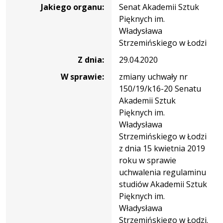
Jakiego organu:
Senat Akademii Sztuk
207/20/k16-
Pięknych im.
20
Władysława
Strzemińskiego w Łodzi
Z dnia:
29.04.2020
W sprawie:
zmiany uchwały nr
150/19/k16-20 Senatu
Akademii Sztuk
Pięknych im.
Władysława
Strzemińskiego w Łodzi
z dnia 15 kwietnia 2019
roku w sprawie
uchwalenia regulaminu
studiów Akademii Sztuk
Pięknych im.
Władysława
Strzemińskiego w Łodzi.