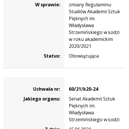
W sprawie:
zmiany Regulaminu
Studiów Akademii Sztuk
Pięknych im.
Władysława
Strzemińskiego w Łodzi
w roku akademickim
2020/2021
Status:
Obowiązująca
Dane
uchwały
Uchwała nr:
60/21/k20-24
nr
Jakiego organu:
Senat Akademii Sztuk
60/21/k20-
Pięknych im.
24
Władysława
Strzemińskiego w Łodzi