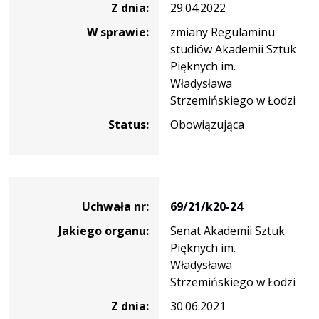
Z dnia:
29.04.2022
W sprawie:
zmiany Regulaminu
studiów Akademii Sztuk
Pięknych im.
Władysława
Strzemińskiego w Łodzi
Status:
Obowiązująca
Dane
uchwały
Uchwała nr:
69/21/k20-24
nr
Jakiego organu:
Senat Akademii Sztuk
69/21/k20-
Pięknych im.
24
Władysława
Strzemińskiego w Łodzi
Z dnia:
30.06.2021