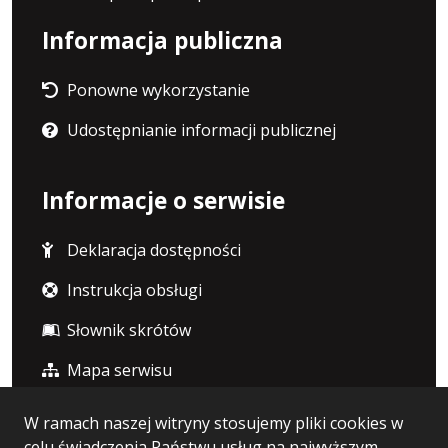
Informacja publiczna
Ponowne wykorzystanie
Udostępnianie informacji publicznej
Informacje o serwisie
Deklaracja dostępności
Instrukcja obsługi
Słownik skrótów
Mapa serwisu
W ramach naszej witryny stosujemy pliki cookies w
Statystyka i dane osobowe
celu świadczenia Państwu usług na najwyższym