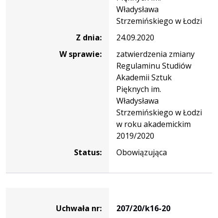
24
Władysława
Strzemińskiego w Łodzi
Z dnia:
24.09.2020
W sprawie:
zatwierdzenia zmiany
Regulaminu Studiów
Akademii Sztuk
Pięknych im.
Władysława
Strzemińskiego w Łodzi
w roku akademickim
2019/2020
Status:
Obowiązująca
Dane
uchwały
Uchwała nr:
207/20/k16-20
nr