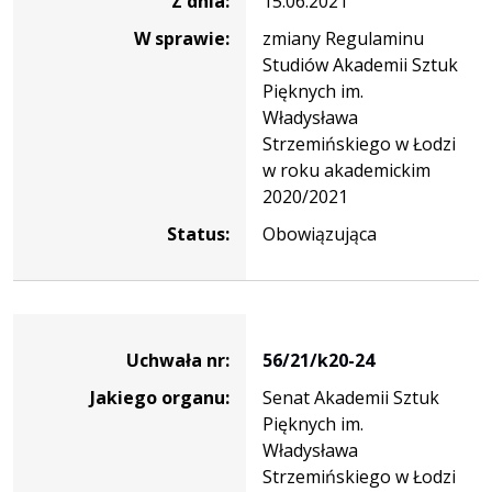
Z dnia:
15.06.2021
W sprawie:
zmiany Regulaminu
Studiów Akademii Sztuk
Pięknych im.
Władysława
Strzemińskiego w Łodzi
w roku akademickim
2020/2021
Status:
Obowiązująca
Dane
uchwały
Uchwała nr:
56/21/k20-24
nr
Jakiego organu:
Senat Akademii Sztuk
56/21/k20-
Pięknych im.
24
Władysława
Strzemińskiego w Łodzi