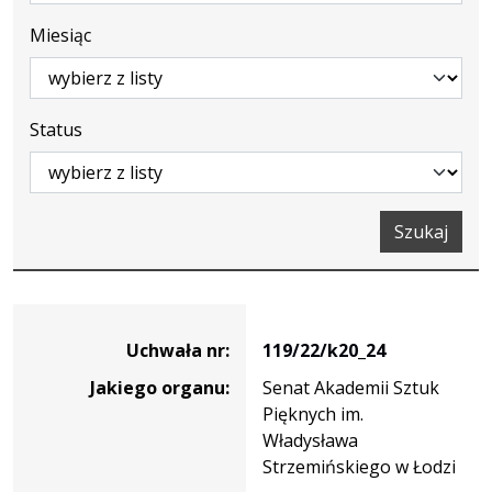
Miesiąc
Status
Szukaj
Dane
uchwały
Uchwała nr:
119/22/k20_24
nr
Jakiego organu:
Senat Akademii Sztuk
119/22/k20_24
Pięknych im.
Władysława
Strzemińskiego w Łodzi