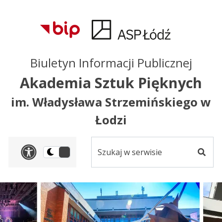
Przejdź do treści
Przejdź do mapy
Przejdź do
głównego menu
serwisu
Biuletyn Informacji Publicznej
Akademia Sztuk Pięknych
im. Władysława Strzemińskiego w
Łodzi
Szukaj
Panel dostosowania ułat
Przełącz
w
Szuka
na
serwisie
wersję
ciemną