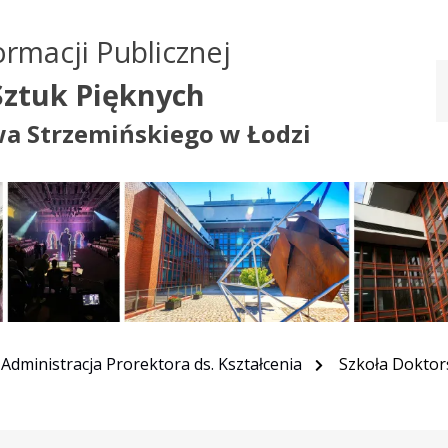
Przejdź do treści
Przejdź do mapy
Przejdź do
ormacji Publicznej
głównego menu
serwisu
ztuk Pięknych
wa Strzemińskiego w Łodzi
Administracja Prorektora ds. Kształcenia
Szkoła Doktor