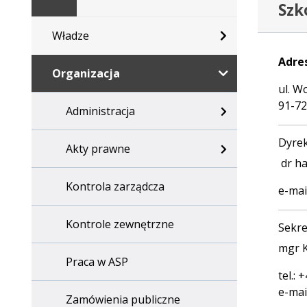
Szk
główna
Władze
Adres
Organizacja
ul. W
91-72
Administracja
Dyre
Akty prawne
dr ha
Kontrola zarządcza
e-mai
Kontrole zewnętrzne
Sekre
mgr K
Praca w ASP
tel.: 
e-mai
Zamówienia publiczne