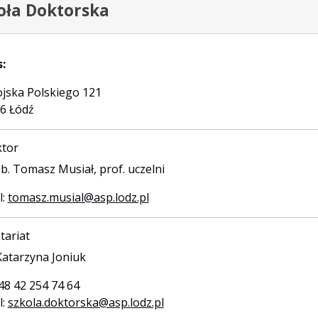
oła Doktorska
:
ojska Polskiego 121
6 Łódź
ktor
b. Tomasz Musiał, prof. uczelni
l:
tomasz.musial@asp.lodz.pl
tariat
atarzyna Joniuk
+48 42 254 74 64
l:
szkola.doktorska@asp.lodz.pl