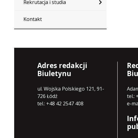
Rekrutacja i studia
Kontakt
Adres redakcji
Re
Biuletynu
Bi
ul. Wojska Polskiego 121, 91-
Ada
726 Łódź
tel.:
tel.: +48 42 2547 408
e-ma
In
pu