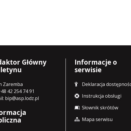
daktor Główny
Informacje o
uletynu
serwisie
m Zaremba
Deklaracja dostępnośc
 +48 42 254 74 91
Instrukcja obsługi
il: bip@asp.lodz.pl
Słownik skrótów
formacja
bliczna
Mapa serwisu