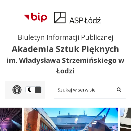
Przejdź do treści
Przejdź do mapy
Przejdź do
głównego menu
serwisu
Biuletyn Informacji Publicznej
Akademia Sztuk Pięknych
im. Władysława Strzemińskiego w
Łodzi
Szukaj
Panel dostosowania ułat
Przełącz
w
Szuka
na
serwisie
wersję
ciemną