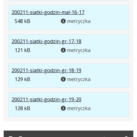
504
.
200211-siatki-godzin-mal-16-17
kB
Rozmiar
548 kB
metryczka
pliku:
548
.
200211-siatki-godzin-gr-17-18
kB
Rozmiar
121 kB
metryczka
pliku:
121
.
200211-siatki-godzin-gr-18-19
kB
Rozmiar
129 kB
metryczka
pliku:
129
.
200211-siatki-godzin-gr-19-20
kB
Rozmiar
128 kB
metryczka
pliku:
128
kB