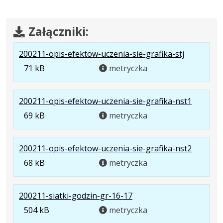
Załączniki:
.
200211-opis-efektow-uczenia-sie-grafika-stj
Rozmiar
71 kB
metryczka
pliku:
71
.
200211-opis-efektow-uczenia-sie-grafika-nst1
kB
Rozmiar
69 kB
metryczka
pliku:
69
.
200211-opis-efektow-uczenia-sie-grafika-nst2
kB
Rozmiar
68 kB
metryczka
pliku:
68
.
200211-siatki-godzin-gr-16-17
kB
Rozmiar
504 kB
metryczka
pliku: